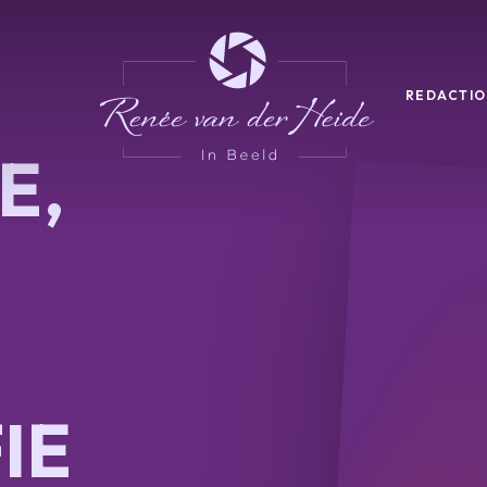
REDACTIO
E,
IE